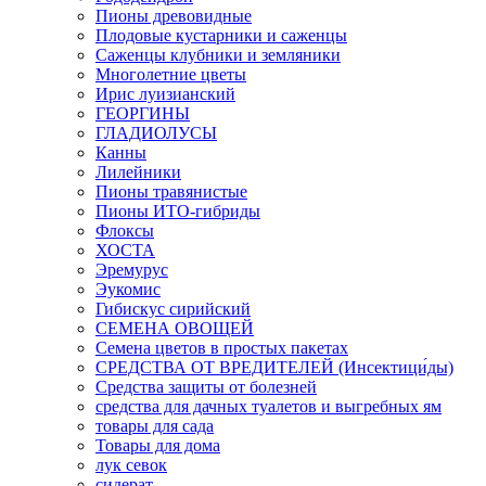
Пионы древовидные
Плодовые кустарники и саженцы
Саженцы клубники и земляники
Многолетние цветы
Ирис луизианский
ГЕОРГИНЫ
ГЛАДИОЛУСЫ
Канны
Лилейники
Пионы травянистые
Пионы ИТО-гибриды
Флоксы
ХОСТА
Эремурус
Эукомис
Гибискус сирийский
СЕМЕНА ОВОЩЕЙ
Семена цветов в простых пакетах
СРЕДСТВА ОТ ВРЕДИТЕЛЕЙ (Инсектици́ды)
Средства защиты от болезней
средства для дачных туалетов и выгребных ям
товары для сада
Товары для дома
лук севок
сидерат