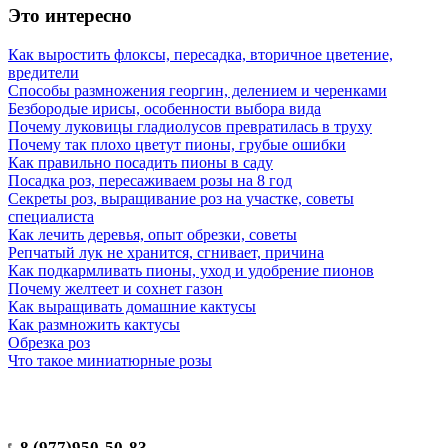
Это интересно
Как выростить флоксы, пересадка, вторичное цветение,
вредители
Способы размножения георгин, делением и черенками
Безбородые ирисы, особенности выбора вида
Почему луковицы гладиолусов превратилась в труху
Почему так плохо цветут пионы, грубые ошибки
Как правильно посадить пионы в саду
Посадка роз, пересаживаем розы на 8 год
Секреты роз, выращивание роз на участке, советы
специалиста
Как лечить деревья, опыт обрезки, советы
Репчатый лук не хранится, сгнивает, причина
Как подкармливать пионы, уход и удобрение пионов
Почему желтеет и сохнет газон
Как выращивать домашние кактусы
Как размножить кактусы
Обрезка роз
Что такое миниатюрные розы
8 (977)950-50-83