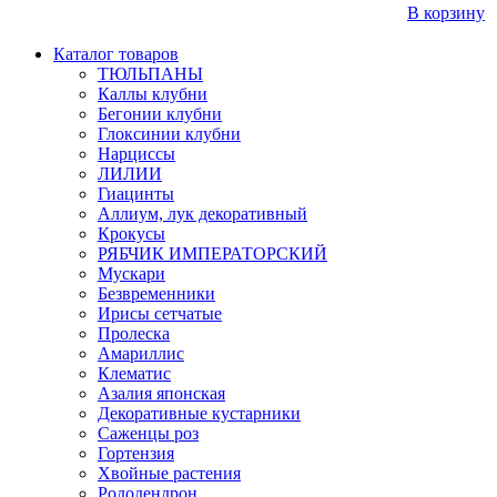
В корзину
Каталог товаров
ТЮЛЬПАНЫ
Каллы клубни
Бегонии клубни
Глоксинии клубни
Нарциссы
ЛИЛИИ
Гиацинты
Аллиум, лук декоративный
Крокусы
РЯБЧИК ИМПЕРАТОРСКИЙ
Мускари
Безвременники
Ирисы сетчатые
Пролеска
Амариллис
Клематис
Азалия японская
Декоративные кустарники
Саженцы роз
Гортензия
Хвойные растения
Рододендрон