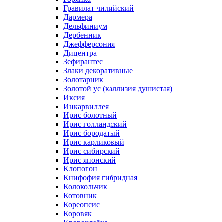
Гравилат чилийский
Дармера
Дельфиниум
Дербенник
Джефферсония
Дицентра
Зефирантес
Злаки декоративные
Золотарник
Золотой ус (каллизия душистая)
Иксия
Инкарвиллея
Ирис болотный
Ирис голландский
Ирис бородатый
Ирис карликовый
Ирис сибирский
Ирис японский
Клопогон
Книфофия гибридная
Колокольчик
Котовник
Кореопсис
Коровяк