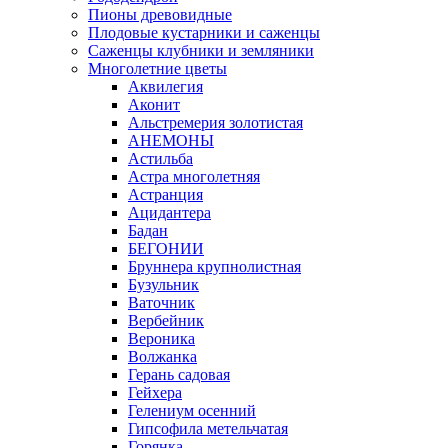
Пионы древовидные
Плодовые кустарники и саженцы
Саженцы клубники и земляники
Многолетние цветы
Аквилегия
Аконит
Альстремерия золотистая
АНЕМОНЫ
Астильба
Астра многолетняя
Астранция
Ацидантера
Бадан
БЕГОНИИ
Бруннера крупнолистная
Бузульник
Ваточник
Вербейник
Вероника
Волжанка
Герань садовая
Гейхера
Гелениум осенний
Гипсофила метельчатая
Горянка