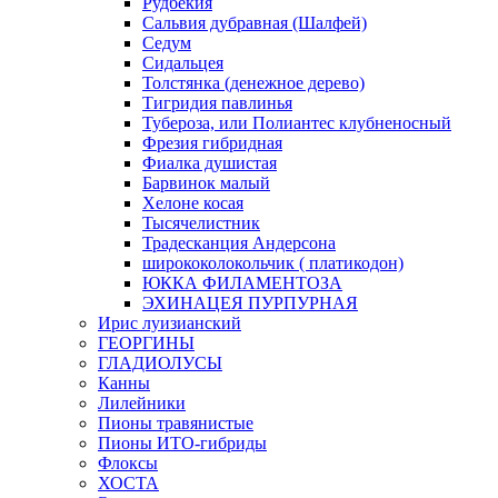
Рудбекия
Сальвия дубравная (Шалфей)
Седум
Сидальцея
Толстянка (денежное дерево)
Тигридия павлинья
Тубероза, или Полиантес клубненосный
Фрезия гибридная
Фиалка душистая
Барвинок малый
Хелоне косая
Тысячелистник
Традесканция Андерсона
ширококолокольчик ( платикодон)
ЮККА ФИЛАМЕНТОЗА
ЭХИНАЦЕЯ ПУРПУРНАЯ
Ирис луизианский
ГЕОРГИНЫ
ГЛАДИОЛУСЫ
Канны
Лилейники
Пионы травянистые
Пионы ИТО-гибриды
Флоксы
ХОСТА