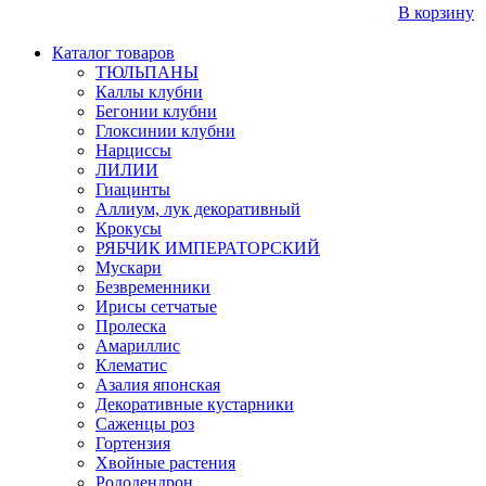
В корзину
Каталог товаров
ТЮЛЬПАНЫ
Каллы клубни
Бегонии клубни
Глоксинии клубни
Нарциссы
ЛИЛИИ
Гиацинты
Аллиум, лук декоративный
Крокусы
РЯБЧИК ИМПЕРАТОРСКИЙ
Мускари
Безвременники
Ирисы сетчатые
Пролеска
Амариллис
Клематис
Азалия японская
Декоративные кустарники
Саженцы роз
Гортензия
Хвойные растения
Рододендрон