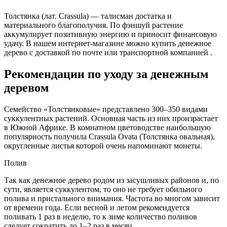
Толстянка (лат. Crassula) — талисман достатка и
материального благополучия. По фэншуй растение
аккумулирует позитивную энергию и приносит финансовую
удачу. В нашем интернет-магазине можно купить денежное
дерево с доставкой по почте или транспортной компанией .
Рекомендации по уходу за денежным
деревом
Семейство «Толстянковые» представлено 300–350 видами
суккулентных растений. Основная часть из них произрастает
в Южной Африке. В комнатном цветоводстве наибольшую
популярность получила Crassula Ovata (Толстянка овальная),
округленные листья которой очень напоминают монеты.
Полив
Так как денежное дерево родом из засушливых районов и, по
сути, является суккулентом, то оно не требует обильного
полива и пристального внимания. Частота во многом зависит
от времени года. Если весной и летом рекомендуется
поливать 1 раз в неделю, то к зиме количество поливов
следует сократить до 1–2 раз в месяц.