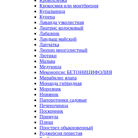
Кровохлебка
Крокосмия или монтбреция
Купальница
Купена
Лаванда узколистная
Лиатрис колосковый
Лабазник
Ландыш майский
Лапчатка
Люпин многолистный
Лютики
Мальва
Медуница
Меконопсис БЕТОНИЦИФОЛИЯ
Мирабилис ялапа
Монарда гибридная
Морозник
Нивяник
Папоротники садовые
Печеночница
Посконник
Примула
Плющ
Прострел обыкновенный
Роджерсия перистая