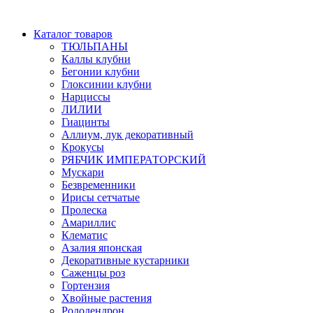
Каталог товаров
ТЮЛЬПАНЫ
Каллы клубни
Бегонии клубни
Глоксинии клубни
Нарциссы
ЛИЛИИ
Гиацинты
Аллиум, лук декоративный
Крокусы
РЯБЧИК ИМПЕРАТОРСКИЙ
Мускари
Безвременники
Ирисы сетчатые
Пролеска
Амариллис
Клематис
Азалия японская
Декоративные кустарники
Саженцы роз
Гортензия
Хвойные растения
Рододендрон