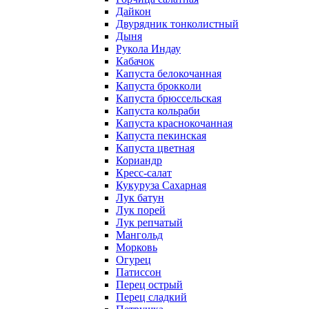
Дайкон
Двурядник тонколистный
Дыня
Рукола Индау
Кабачок
Капуста белокочанная
Капуста брокколи
Капуста брюссельская
Капуста кольраби
Капуста краснокочанная
Капуста пекинская
Капуста цветная
Кориандр
Кресс-салат
Кукуруза Сахарная
Лук батун
Лук порей
Лук репчатый
Мангольд
Морковь
Огурец
Патиссон
Перец острый
Перец сладкий