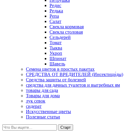
Петрушка
Редис
Редька
Репа
Салат
Свекла кормовая
Свекла столовая
Сельдерей
Томат
Тыква
Укроп
Шпинат
Щавель
Семена цветов в простых пакетах
СРЕДСТВА ОТ ВРЕДИТЕЛЕЙ (Инсектици́ды)
Средства защиты от болезней
средства для дачных туалетов и выгребных ям
товары для сада
Товары для дома
лук севок
сидерат
Искусственные цветы
Полезные статьи