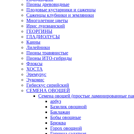
Пионы древовидные
Плодовые кустарники и саженцы
Саженцы клубники и земляники
Многолетние цветы
Ирис луизианский
ГЕОРГИНЫ
ГЛАДИОЛУСЫ
Канны
Лилейники
Пионы травянистые
Пионы ИТО-гибриды
Флоксы
ХОСТА
Эремурус
Эукомис
Гибискус сирийский
СЕМЕНА ОВОЩЕЙ
Семена овощей (простые ламинированные па
арбуз
Базилик овощной
Баклажан
Бобы овощные
Брюква
Горох овощной
Горчица салатная