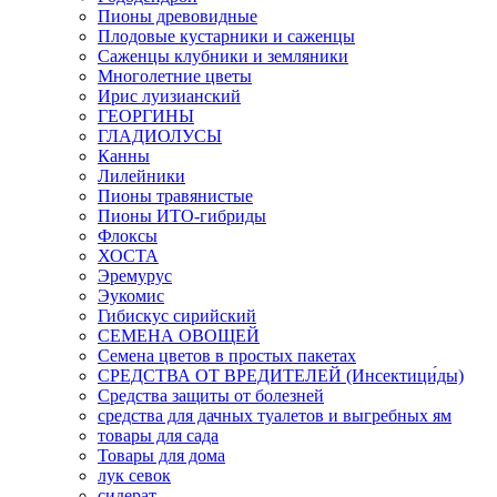
Пионы древовидные
Плодовые кустарники и саженцы
Саженцы клубники и земляники
Многолетние цветы
Ирис луизианский
ГЕОРГИНЫ
ГЛАДИОЛУСЫ
Канны
Лилейники
Пионы травянистые
Пионы ИТО-гибриды
Флоксы
ХОСТА
Эремурус
Эукомис
Гибискус сирийский
СЕМЕНА ОВОЩЕЙ
Семена цветов в простых пакетах
СРЕДСТВА ОТ ВРЕДИТЕЛЕЙ (Инсектици́ды)
Средства защиты от болезней
средства для дачных туалетов и выгребных ям
товары для сада
Товары для дома
лук севок
сидерат