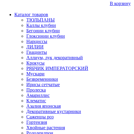
В корзину
Каталог товаров
ТЮЛЬПАНЫ
Каллы клубни
Бегонии клубни
Глоксинии клубни
Нарциссы
ЛИЛИИ
Гиацинты
Аллиум, лук декоративный
Крокусы
РЯБЧИК ИМПЕРАТОРСКИЙ
Мускари
Безвременники
Ирисы сетчатые
Пролеска
Амариллис
Клематис
Азалия японская
Декоративные кустарники
Саженцы роз
Гортензия
Хвойные растения
Рододендрон